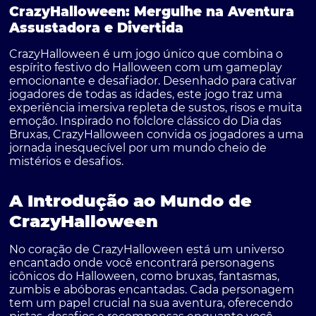
CrazyHalloween: Mergulhe na Aventura
Assustadora e Divertida
CrazyHalloween é um jogo único que combina o
espírito festivo do Halloween com um gameplay
emocionante e desafiador. Desenhado para cativar
jogadores de todas as idades, este jogo traz uma
experiência imersiva repleta de sustos, risos e muita
emoção. Inspirado no folclore clássico do Dia das
Bruxas, CrazyHalloween convida os jogadores a uma
jornada inesquecível por um mundo cheio de
mistérios e desafios.
A Introdução ao Mundo de
CrazyHalloween
No coração de CrazyHalloween está um universo
encantado onde você encontrará personagens
icônicos do Halloween, como bruxas, fantasmas,
zumbis e abóboras encantadas. Cada personagem
tem um papel crucial na sua aventura, oferecendo