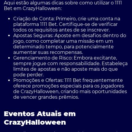
Aqui estão algumas dicas sobre como utilizar o 1111
Bet em CrazyHalloween:
Criação de Conta:
Primeiro, crie uma conta na
plataforma 1111 Bet
. Certifique-se de verificar
todos os requisitos antes de se inscrever.
Apostas Seguras:
Aposte em desafios dentro do
jogo, como completar uma missão em um
determinado tempo, para potencialmente
aumentar suas recompensas.
Gerenciamento de Risco:
Embora excitante,
sempre jogue com responsabilidade. Estabeleça
limites de apostas e não aposte mais do que
pode perder.
Promoções e Ofertas:
1111 Bet frequentemente
oferece promoções especiais para os jogadores
de CrazyHalloween, criando mais oportunidades
de vencer grandes prêmios.
Eventos Atuais em
CrazyHalloween