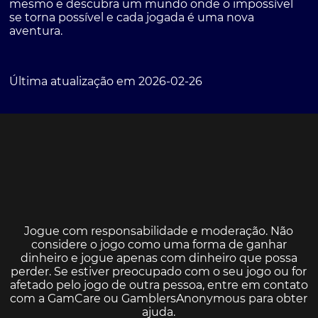
mesmo e descubra um mundo onde o impossível
se torna possível e cada jogada é uma nova
aventura.
Última atualização em 2026-02-26
Jogue com responsabilidade e moderação. Não
considere o jogo como uma forma de ganhar
dinheiro e jogue apenas com dinheiro que possa
perder. Se estiver preocupado com o seu jogo ou for
afetado pelo jogo de outra pessoa, entre em contato
com a
GamCare
ou
GamblersAnonymous
para obter
ajuda.