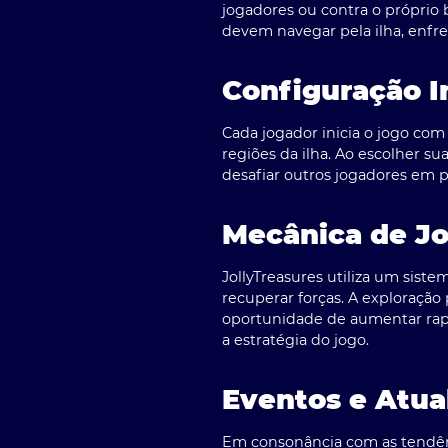
jogadores ou contra o próprio 
devem navegar pela ilha, enfren
Configuração In
Cada jogador inicia o jogo co
regiões da ilha. Ao escolher s
desafiar outros jogadores em par
Mecânica de J
JollyTreasures utiliza um sist
recuperar forças. A exploração
oportunidade de aumentar rapi
a estratégia do jogo.
Eventos e Atua
Em consonância com as tendênc