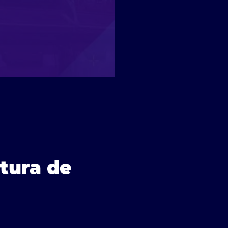
ntura de