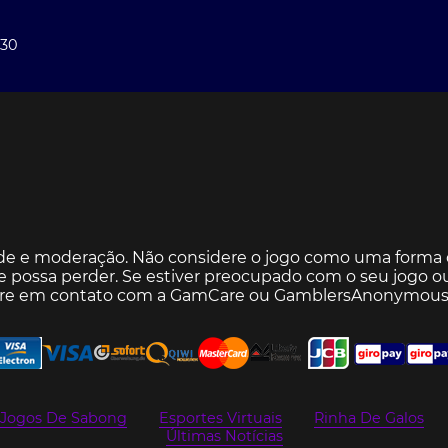
-30
de e moderação. Não considere o jogo como uma forma d
 possa perder. Se estiver preocupado com o seu jogo ou 
tre em contato com a
GamCare
ou
GamblersAnonymou
Jogos De Sabong
Esportes Virtuais
Rinha De Galos
Últimas Notícias