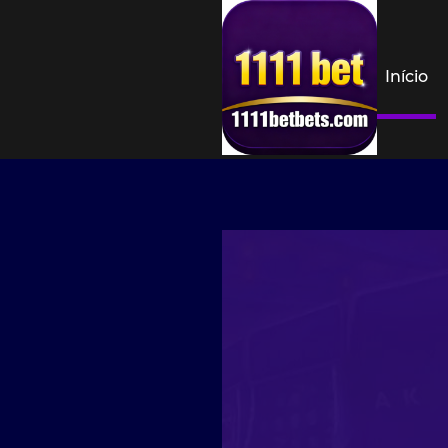
Início