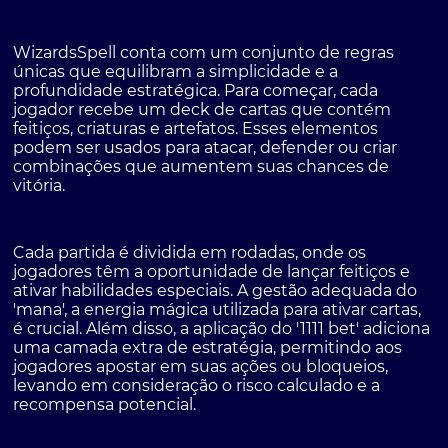
WizardsSpell conta com um conjunto de regras
únicas que equilibram a simplicidade e a
profundidade estratégica. Para começar, cada
jogador recebe um deck de cartas que contém
feitiços, criaturas e artefatos. Esses elementos
podem ser usados para atacar, defender ou criar
combinações que aumentem suas chances de
vitória.
Cada partida é dividida em rodadas, onde os
jogadores têm a oportunidade de lançar feitiços e
ativar habilidades especiais. A gestão adequada do
'mana', a energia mágica utilizada para ativar cartas,
é crucial. Além disso, a aplicação do '1111 bet' adiciona
uma camada extra de estratégia, permitindo aos
jogadores apostar em suas ações ou bloqueios,
levando em consideração o risco calculado e a
recompensa potencial.