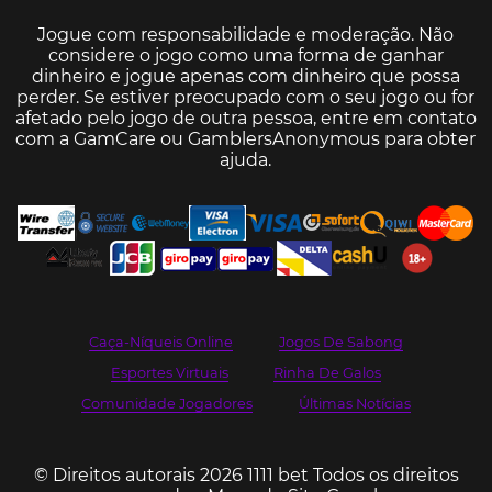
Jogue com responsabilidade e moderação. Não
considere o jogo como uma forma de ganhar
dinheiro e jogue apenas com dinheiro que possa
perder. Se estiver preocupado com o seu jogo ou for
afetado pelo jogo de outra pessoa, entre em contato
com a
GamCare
ou
GamblersAnonymous
para obter
ajuda.
Caça-Níqueis Online
Jogos De Sabong
Esportes Virtuais
Rinha De Galos
Comunidade Jogadores
Últimas Notícias
© Direitos autorais 2026 1111 bet Todos os direitos