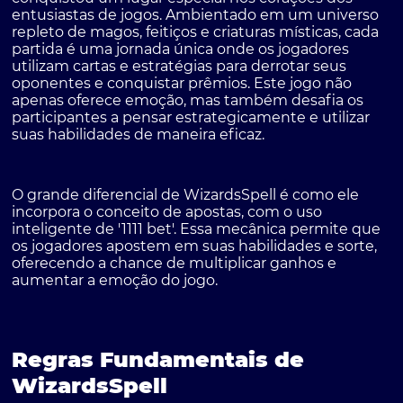
entusiastas de jogos. Ambientado em um universo
repleto de magos, feitiços e criaturas místicas, cada
partida é uma jornada única onde os jogadores
utilizam cartas e estratégias para derrotar seus
oponentes e conquistar prêmios. Este jogo não
apenas oferece emoção, mas também desafia os
participantes a pensar estrategicamente e utilizar
suas habilidades de maneira eficaz.
O grande diferencial de WizardsSpell é como ele
incorpora o conceito de apostas, com o uso
inteligente de '1111 bet'. Essa mecânica permite que
os jogadores apostem em suas habilidades e sorte,
oferecendo a chance de multiplicar ganhos e
aumentar a emoção do jogo.
Regras Fundamentais de
WizardsSpell