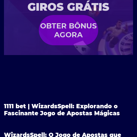
GIROS GRÁTIS
OBTER BÔNUS
AGORA
1111 bet | WizardsSpell: Explorando o
Fascinante Jogo de Apostas Mágicas
WizardsSpell: O Jogo de Apostas que