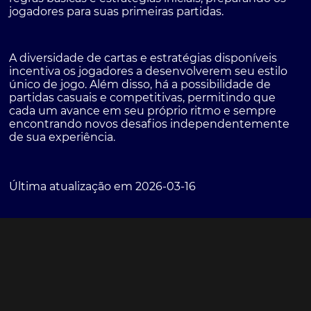
jogadores para suas primeiras partidas.
A diversidade de cartas e estratégias disponíveis
incentiva os jogadores a desenvolverem seu estilo
único de jogo. Além disso, há a possibilidade de
partidas casuais e competitivas, permitindo que
cada um avance em seu próprio ritmo e sempre
encontrando novos desafios independentemente
de sua experiência.
Última atualização em 2026-03-16